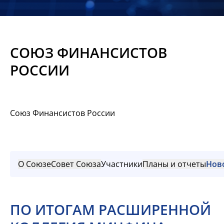
Новости
Мероприятия
СОЮЗ ФИНАНСИСТОВ
Материалы
РОССИИ
Обмен
опытом
Союз Финансистов России
Вступить
О Союзе
Совет Союза
Участники
Планы и отчеты
Нов
ПО ИТОГАМ РАСШИРЕННОЙ