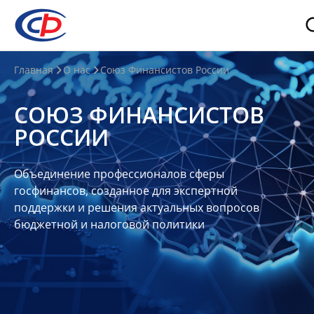
О
Главная
О нас
Союз Финансистов России
нас
СОЮЗ ФИНАНСИСТОВ
О
РОССИИ
СФР
Совет
Объединение профессионалов сферы
Союза
госфинансов, созданное для экспертной
Участники
поддержки и решения актуальных вопросов
бюджетной и налоговой политики
Планы
и
отчеты
Контакты