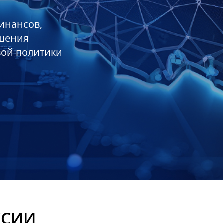
инансов,
ешения
вой политики
ССИИ