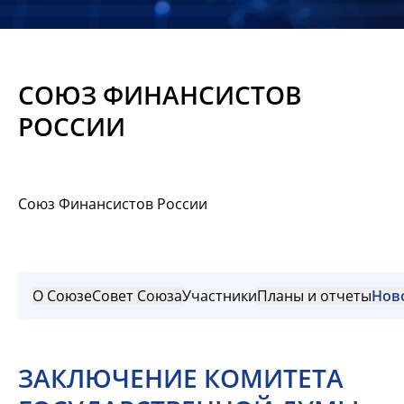
Новости
Мероприятия
СОЮЗ ФИНАНСИСТОВ
Материалы
РОССИИ
Обмен
опытом
Союз Финансистов России
Вступить
О Союзе
Совет Союза
Участники
Планы и отчеты
Нов
ЗАКЛЮЧЕНИЕ КОМИТЕТА