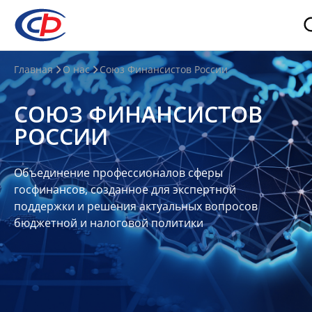
О
Главная
О нас
Союз Финансистов России
нас
СОЮЗ ФИНАНСИСТОВ
О
РОССИИ
СФР
Совет
Объединение профессионалов сферы
Союза
госфинансов, созданное для экспертной
Участники
поддержки и решения актуальных вопросов
бюджетной и налоговой политики
Планы
и
отчеты
Контакты