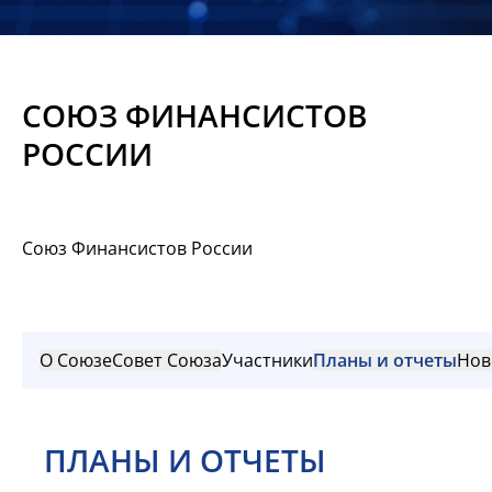
Новости
Мероприятия
СОЮЗ ФИНАНСИСТОВ
Материалы
РОССИИ
Обмен
опытом
Союз Финансистов России
Вступить
О Союзе
Совет Союза
Участники
Планы и отчеты
Нов
ПЛАНЫ И ОТЧЕТЫ