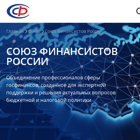
О
Главная
О нас
Союз Финансистов России
нас
СОЮЗ ФИНАНСИСТОВ
О
РОССИИ
СФР
Совет
Объединение профессионалов сферы
Союза
госфинансов, созданное для экспертной
Участники
поддержки и решения актуальных вопросов
бюджетной и налоговой политики
Планы
и
отчеты
Контакты