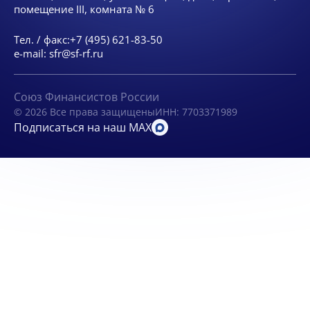
помещение III, комната № 6
Тел. / факс:
+7 (495) 621-83-50
e-mail:
sfr@sf-rf.ru
Союз Финансистов России
© 2026 Все права защищены
ИНН: 7703371989
Подписаться на наш MAX