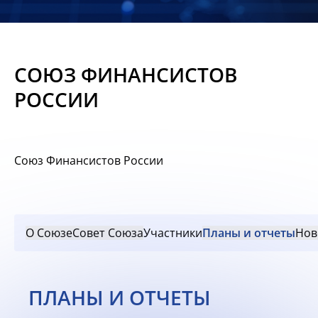
Новости
Мероприятия
СОЮЗ ФИНАНСИСТОВ
Материалы
РОССИИ
Обмен
опытом
Союз Финансистов России
Вступить
О Союзе
Совет Союза
Участники
Планы и отчеты
Нов
ПЛАНЫ И ОТЧЕТЫ