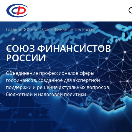
О
Главная
О нас
Союз Финансистов России
нас
СОЮЗ ФИНАНСИСТОВ
О
РОССИИ
СФР
Совет
Объединение профессионалов сферы
Союза
госфинансов, созданное для экспертной
Участники
поддержки и решения актуальных вопросов
бюджетной и налоговой политики
Планы
и
отчеты
Контакты