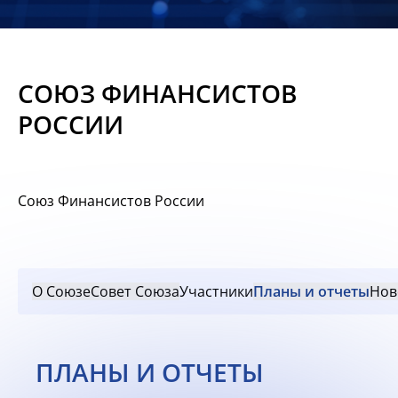
Новости
Мероприятия
СОЮЗ ФИНАНСИСТОВ
Материалы
РОССИИ
Обмен
опытом
Союз Финансистов России
Вступить
О Союзе
Совет Союза
Участники
Планы и отчеты
Нов
ПЛАНЫ И ОТЧЕТЫ