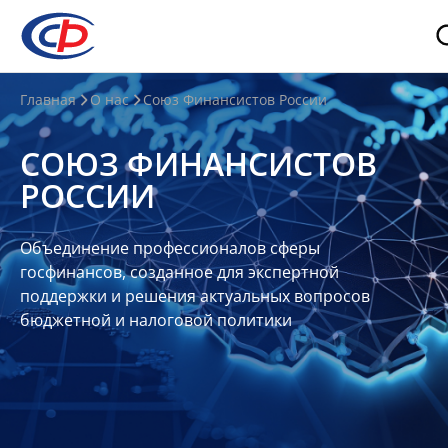
О
Главная
О нас
Союз Финансистов России
нас
СОЮЗ ФИНАНСИСТОВ
О
РОССИИ
СФР
Совет
Объединение профессионалов сферы
Союза
госфинансов, созданное для экспертной
Участники
поддержки и решения актуальных вопросов
бюджетной и налоговой политики
Планы
и
отчеты
Контакты