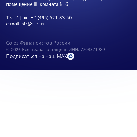
помещение III, комната № 6
Тел. / факс:
+7 (495) 621-83-50
e-mail:
sfr@sf-rf.ru
Союз Финансистов России
© 2026 Все права защищены
ИНН: 7703371989
Подписаться на наш MAX