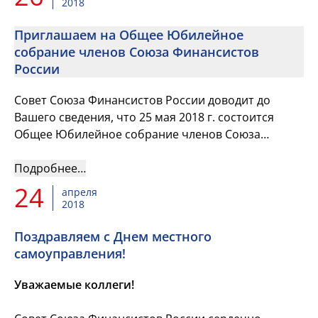
2018
Приглашаем на Общее Юбилейное
собрание членов Союза Финансистов
России
Совет Союза Финансистов России доводит до
Вашего сведения, что 25 мая 2018 г. состоится
Общее Юбилейное собрание членов Союза
Финансистов России, посвященное 15-летию
образования Союза Финансистов Рос...
Подробнее…
24
апреля
2018
Поздравляем с Днем местного
самоуправления!
Уважаемые коллеги!