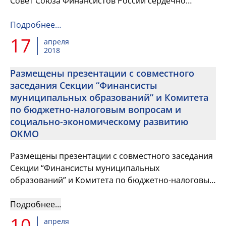
Совет Союза Финансистов России сердечно
поздравляет вас с Днем местного самоуправления!
Подробнее…
17
апреля
2018
Размещены презентации с совместного
заседания Секции “Финансисты
муниципальных образований” и Комитета
по бюджетно-налоговым вопросам и
социально-экономическому развитию
ОКМО
Размещены презентации с совместного заседания
Секции “Финансисты муниципальных
образований” и Комитета по бюджетно-налоговым
вопросам и социально-экономическому развитию
ОКМО
Подробнее…
10
апреля