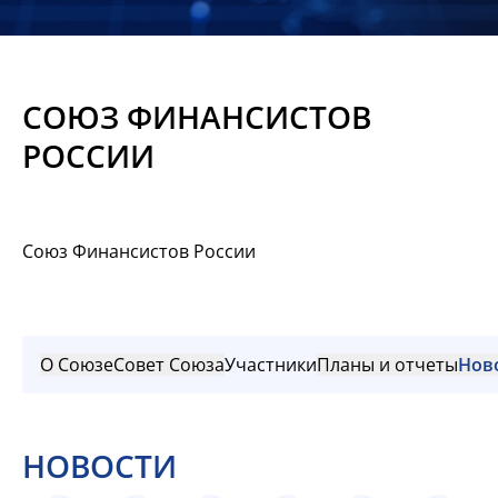
Новости
Мероприятия
СОЮЗ ФИНАНСИСТОВ
Материалы
РОССИИ
Обмен
опытом
Союз Финансистов России
Вступить
О Союзе
Совет Союза
Участники
Планы и отчеты
Нов
НОВОСТИ