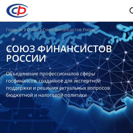
О
Главная
О нас
Союз Финансистов России
нас
СОЮЗ ФИНАНСИСТОВ
О
РОССИИ
СФР
Совет
Объединение профессионалов сферы
Союза
госфинансов, созданное для экспертной
Участники
поддержки и решения актуальных вопросов
бюджетной и налоговой политики
Планы
и
отчеты
Контакты