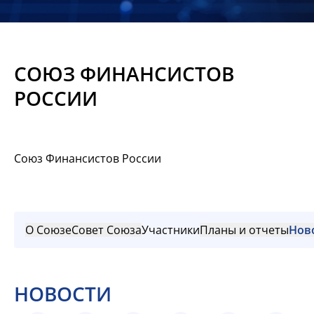
Новости
Мероприятия
СОЮЗ ФИНАНСИСТОВ
Материалы
РОССИИ
Обмен
опытом
Союз Финансистов России
Вступить
О Союзе
Совет Союза
Участники
Планы и отчеты
Нов
НОВОСТИ