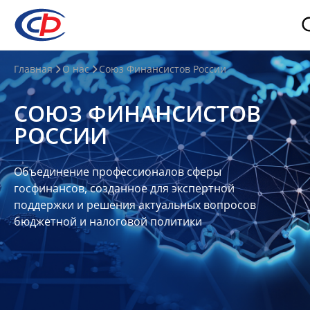
О
Главная
О нас
Союз Финансистов России
нас
СОЮЗ ФИНАНСИСТОВ
О
РОССИИ
СФР
Совет
Объединение профессионалов сферы
Союза
госфинансов, созданное для экспертной
Участники
поддержки и решения актуальных вопросов
бюджетной и налоговой политики
Планы
и
отчеты
Контакты