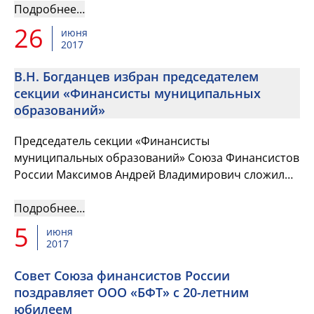
условиях» и Заседание сек...
Подробнее…
26
июня
2017
В.Н. Богданцев избран председателем
секции «Финансисты муниципальных
образований»
Председатель секции «Финансисты
муниципальных образований» Союза Финансистов
России Максимов Андрей Владимирович сложил
свои полномочия, в связи с переходом на другую
работу.
Подробнее…
5
июня
2017
Совет Союза финансистов России
поздравляет ООО «БФТ» с 20-летним
юбилеем