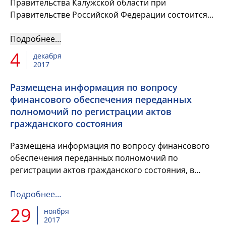
Правительства Калужской области при
Правительстве Российской Федерации состоится
расширенное заседание Совета Союза
Финансистов России.
Подробнее…
4
декабря
2017
Размещена информация по вопросу
финансового обеспечения переданных
полномочий по регистрации актов
гражданского состояния
Размещена информация по вопросу финансового
обеспечения переданных полномочий по
регистрации актов гражданского состояния, в
области охраны и использования
охотничьих ресурсов и в отношении объектов
Подробнее…
культурного...
29
ноября
2017