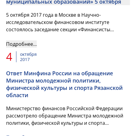
муниципальных образований» 5 октября
5 октября 2017 года в Москве в Научно-
исследовательском финансовом институте
состоялось заседание секции «Финансисты
муниципальных образований». На секции
присутствовало 29 муниципальных образований, ...
Подробнее…
4
октября
2017
Ответ Минфина России на обращение
Министра молодежной политики,
физической культуры и спорта Рязанской
области
Министерство финансов Российской Федерации
рассмотрело обращение Министра молодежной
политики, физической культуры и спорта
Рязанской области Т.Е. Пыжонковой.