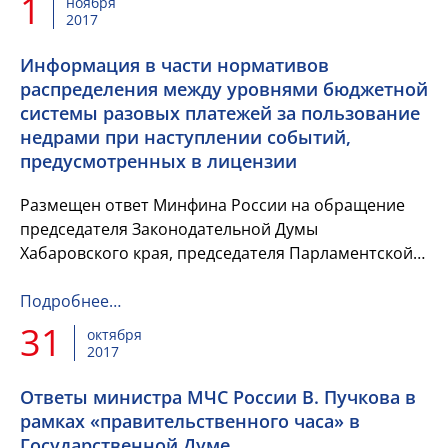
1
ноября
2017
Информация в части нормативов
распределения между уровнями бюджетной
системы разовых платежей за пользование
недрами при наступлении событий,
предусмотренных в лицензии
Размещен ответ Минфина России на обращение
председателя Законодательной Думы
Хабаровского края, председателя Парламентской
Ассоциации «Дальний Восток и Забайкалье» С.Л.
Луговского.
Подробнее…
31
октября
2017
Ответы министра МЧС России В. Пучкова в
рамках «правительственного часа» в
Государственной Думе