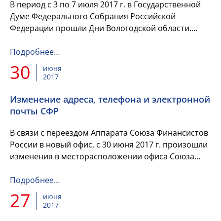
В период с 3 по 7 июля 2017 г. в Государственной
Думе Федерального Собрания Российской
Федерации прошли Дни Вологодской области.
Одним из мероприятий была организована
встреча в Комитете Государственн...
Подробнее…
30
июня
2017
Изменение адреса, телефона и электронной
почты СФР
В связи с переездом Аппарата Союза Финансистов
России в новый офис, с 30 июня 2017 г. произошли
изменения в месторасположении офиса Союза
Финансистов России и в его контактах.
Подробнее…
27
июня
2017