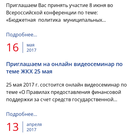
Приглашаем Вас принять участие 8 июня во
Всероссийской конференции по теме:
«Бюджетная политика муниципальных
образований в современных условиях».
Подробнее…
16
мая
2017
Приглашаем на онлайн видеосеминар по
теме ЖКХ 25 мая
25 мая 2017 г. состоится онлайн видеосеминар по
теме «О Правилах предоставления финансовой
поддержки за счет средств государственной
корпорации – Фонда содействия реформированию
жилищно-коммунального ...
Подробнее…
13
апреля
2017