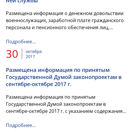
ней службы
Размещена информация о денежном довольствии
военнослужащих, заработной плате гражданского
персонала и пенсионного обеспечения лиц,
уволенных с военной и приравненной к ней
службы.
Подробнее…
.
30
октября
2017
Размещена информация по принятым
Государственной Думой законопроектам в
сентябре-октябре 2017 г.
Размещена информация по принятым
Государственной Думой законопроектам в
сентябре-октябре 2017 г. с указанием содержания
и в каком чтении законопроект принят.
Подробнее…