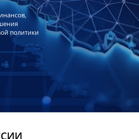
инансов,
ешения
вой политики
ССИИ