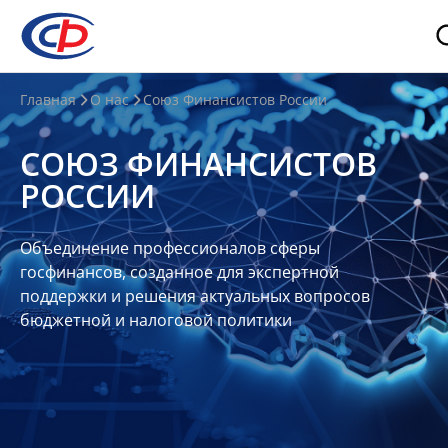
О
Главная
О нас
Союз Финансистов России
нас
СОЮЗ ФИНАНСИСТОВ
О
РОССИИ
СФР
Совет
Объединение профессионалов сферы
Союза
госфинансов, созданное для экспертной
Участники
поддержки и решения актуальных вопросов
бюджетной и налоговой политики
Планы
и
отчеты
Контакты