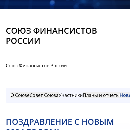
Новости
Мероприятия
СОЮЗ ФИНАНСИСТОВ
Материалы
РОССИИ
Обмен
опытом
Союз Финансистов России
Вступить
О Союзе
Совет Союза
Участники
Планы и отчеты
Нов
ПОЗДРАВЛЕНИЕ С НОВЫМ