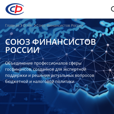
О
Главная
О нас
Союз Финансистов России
нас
СОЮЗ ФИНАНСИСТОВ
О
РОССИИ
СФР
Совет
Объединение профессионалов сферы
Союза
госфинансов, созданное для экспертной
Участники
поддержки и решения актуальных вопросов
бюджетной и налоговой политики
Планы
и
отчеты
Контакты