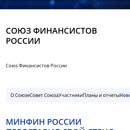
Новости
Мероприятия
СОЮЗ ФИНАНСИСТОВ
Материалы
РОССИИ
Обмен
опытом
Союз Финансистов России
Вступить
О Союзе
Совет Союза
Участники
Планы и отчеты
Нов
МИНФИН РОССИИ