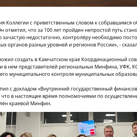
ия Коллегии с приветственным словом к собравшимся о
н отметил, что за 100 лет пройден непростой путь ста
ю зачастую недостаточно, контролёру необходимо пос
ых органов разных уровней и регионов России», - сказа
дложил создать в Камчатском крае Координационный со
ии в нем представителей региональных Минфина, УФК, К
его муниципального контроля муниципальных образова
пил с докладом «Внутренний государственный финансовы
, что в настоящее время полномочиями по осуществлен
елён краевой Минфин.