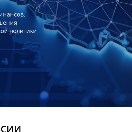
инансов,
ешения
вой политики
ССИИ