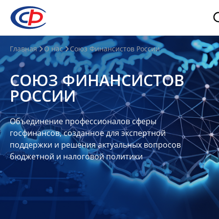
О
Главная
О нас
Союз Финансистов России
нас
СОЮЗ ФИНАНСИСТОВ
О
РОССИИ
СФР
Совет
Объединение профессионалов сферы
Союза
госфинансов, созданное для экспертной
Участники
поддержки и решения актуальных вопросов
бюджетной и налоговой политики
Планы
и
отчеты
Контакты