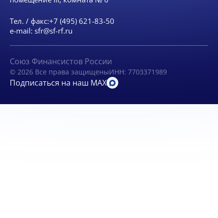
Тел. / факс:
+7 (495) 621-83-50
e-mail:
sfr@sf-rf.ru
Союз Финансистов России
© 2026 Все права защищены
ИНН: 7703371989
Подписаться на наш MAX