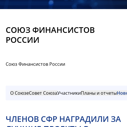
Новости
Мероприятия
СОЮЗ ФИНАНСИСТОВ
Материалы
РОССИИ
Обмен
опытом
Союз Финансистов России
Вступить
О Союзе
Совет Союза
Участники
Планы и отчеты
Нов
ЧЛЕНОВ СФР НАГРАДИЛИ ЗА