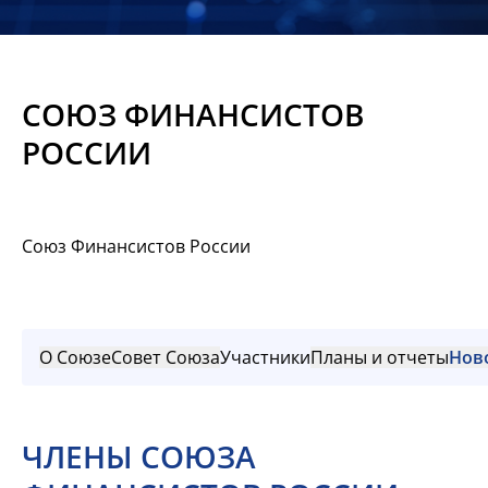
Новости
Мероприятия
СОЮЗ ФИНАНСИСТОВ
Материалы
РОССИИ
Обмен
опытом
Союз Финансистов России
Вступить
О Союзе
Совет Союза
Участники
Планы и отчеты
Нов
ЧЛЕНЫ СОЮЗА