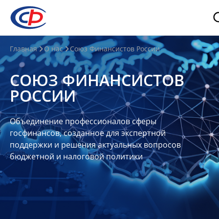
О
Главная
О нас
Союз Финансистов России
нас
СОЮЗ ФИНАНСИСТОВ
О
РОССИИ
СФР
Совет
Объединение профессионалов сферы
Союза
госфинансов, созданное для экспертной
Участники
поддержки и решения актуальных вопросов
бюджетной и налоговой политики
Планы
и
отчеты
Контакты