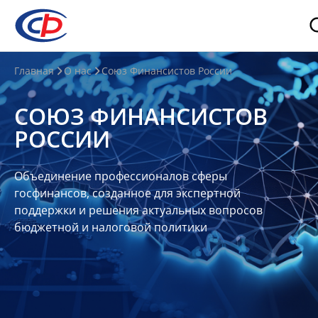
О
Главная
О нас
Союз Финансистов России
нас
СОЮЗ ФИНАНСИСТОВ
О
РОССИИ
СФР
Совет
Объединение профессионалов сферы
Союза
госфинансов, созданное для экспертной
Участники
поддержки и решения актуальных вопросов
бюджетной и налоговой политики
Планы
и
отчеты
Контакты