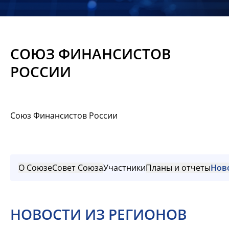
Новости
Мероприятия
СОЮЗ ФИНАНСИСТОВ
Материалы
РОССИИ
Обмен
опытом
Союз Финансистов России
Вступить
О Союзе
Совет Союза
Участники
Планы и отчеты
Нов
НОВОСТИ ИЗ РЕГИОНОВ