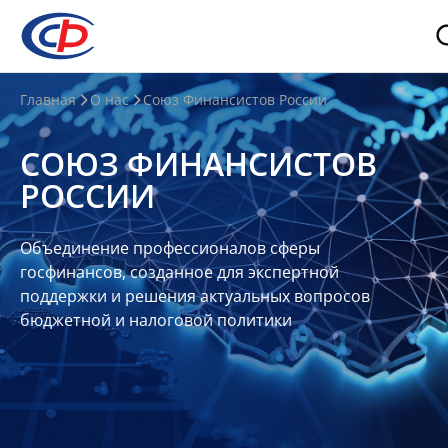
О
Главная
О нас
Союз Финансистов России
нас
СОЮЗ ФИНАНСИСТОВ
О
РОССИИ
СФР
Совет
Объединение профессионалов сферы
Союза
госфинансов, созданное для экспертной
Участники
поддержки и решения актуальных вопросов
бюджетной и налоговой политики
Планы
и
отчеты
Контакты