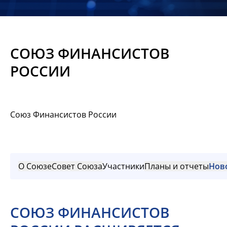
Новости
Мероприятия
СОЮЗ ФИНАНСИСТОВ
Материалы
РОССИИ
Обмен
опытом
Союз Финансистов России
Вступить
О Союзе
Совет Союза
Участники
Планы и отчеты
Нов
СОЮЗ ФИНАНСИСТОВ