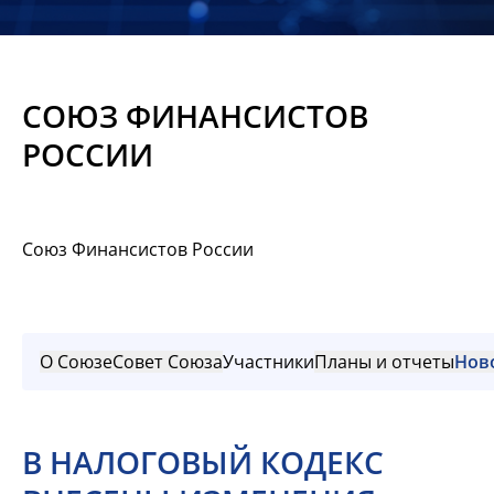
Новости
Мероприятия
СОЮЗ ФИНАНСИСТОВ
Материалы
РОССИИ
Обмен
опытом
Союз Финансистов России
Вступить
О Союзе
Совет Союза
Участники
Планы и отчеты
Нов
В НАЛОГОВЫЙ КОДЕКС