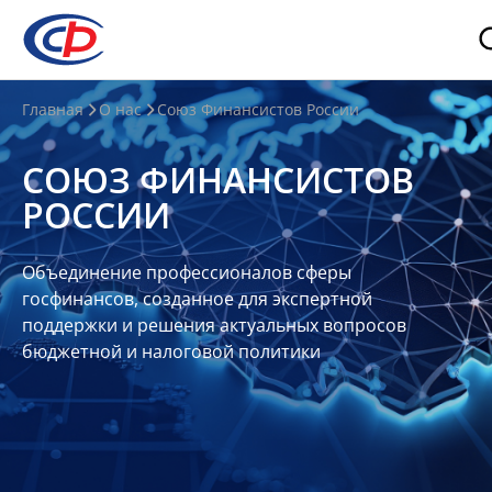
О
Главная
О нас
Союз Финансистов России
нас
СОЮЗ ФИНАНСИСТОВ
О
РОССИИ
СФР
Совет
Объединение профессионалов сферы
Союза
госфинансов, созданное для экспертной
Участники
поддержки и решения актуальных вопросов
бюджетной и налоговой политики
Планы
и
отчеты
Контакты