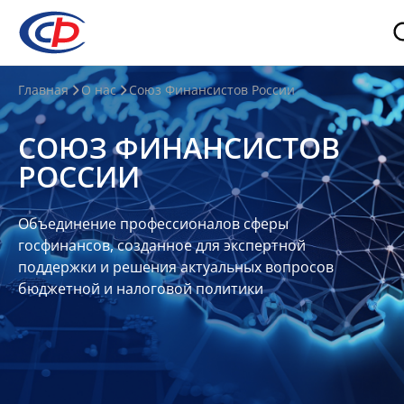
О
Главная
О нас
Союз Финансистов России
нас
СОЮЗ ФИНАНСИСТОВ
О
РОССИИ
СФР
Совет
Объединение профессионалов сферы
Союза
госфинансов, созданное для экспертной
Участники
поддержки и решения актуальных вопросов
бюджетной и налоговой политики
Планы
и
отчеты
Контакты