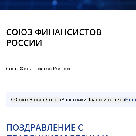
Новости
Мероприятия
СОЮЗ ФИНАНСИСТОВ
Материалы
РОССИИ
Обмен
опытом
Союз Финансистов России
Вступить
О Союзе
Совет Союза
Участники
Планы и отчеты
Нов
ПОЗДРАВЛЕНИЕ С