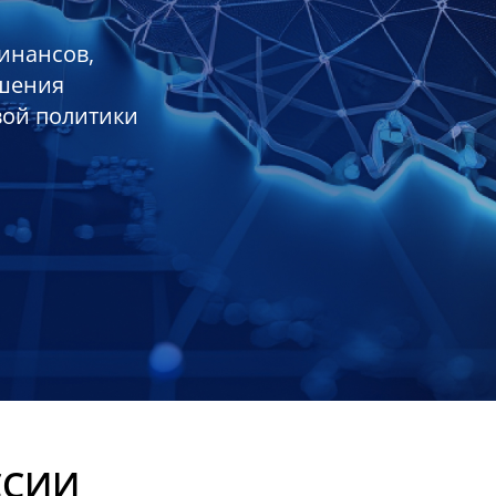
инансов,
ешения
вой политики
ССИИ