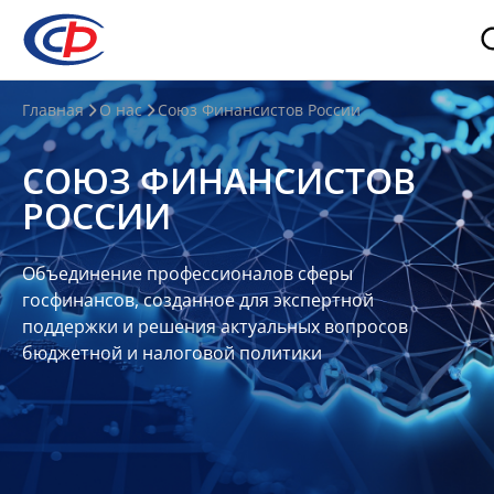
О
Главная
О нас
Союз Финансистов России
нас
СОЮЗ ФИНАНСИСТОВ
О
РОССИИ
СФР
Совет
Объединение профессионалов сферы
Союза
госфинансов, созданное для экспертной
Участники
поддержки и решения актуальных вопросов
бюджетной и налоговой политики
Планы
и
отчеты
Контакты