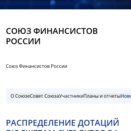
Новости
Мероприятия
СОЮЗ ФИНАНСИСТОВ
Материалы
РОССИИ
Обмен
опытом
Союз Финансистов России
Вступить
О Союзе
Совет Союза
Участники
Планы и отчеты
Нов
РАСПРЕДЕЛЕНИЕ ДОТАЦИЙ