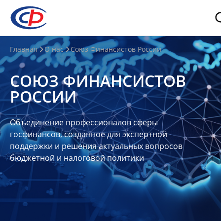
О
Главная
О нас
Союз Финансистов России
нас
СОЮЗ ФИНАНСИСТОВ
О
РОССИИ
СФР
Совет
Объединение профессионалов сферы
Союза
госфинансов, созданное для экспертной
Участники
поддержки и решения актуальных вопросов
бюджетной и налоговой политики
Планы
и
отчеты
Контакты