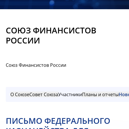
Новости
Мероприятия
СОЮЗ ФИНАНСИСТОВ
Материалы
РОССИИ
Обмен
опытом
Союз Финансистов России
Вступить
О Союзе
Совет Союза
Участники
Планы и отчеты
Нов
ПИСЬМО ФЕДЕРАЛЬНОГО