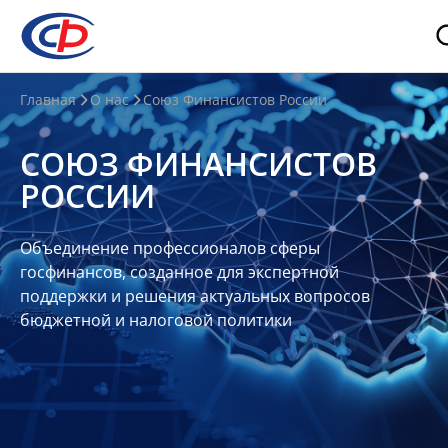
О
Главная
О нас
Союз Финансистов России
нас
СОЮЗ ФИНАНСИСТОВ
О
РОССИИ
СФР
Совет
Объединение профессионалов сферы
Союза
госфинансов, созданное для экспертной
Участники
поддержки и решения актуальных вопросов
бюджетной и налоговой политики
Планы
и
отчеты
Контакты