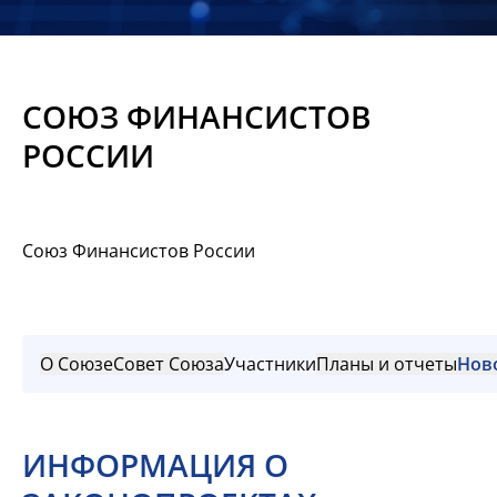
Новости
Мероприятия
СОЮЗ ФИНАНСИСТОВ
Материалы
РОССИИ
Обмен
опытом
Союз Финансистов России
Вступить
О Союзе
Совет Союза
Участники
Планы и отчеты
Нов
ИНФОРМАЦИЯ О