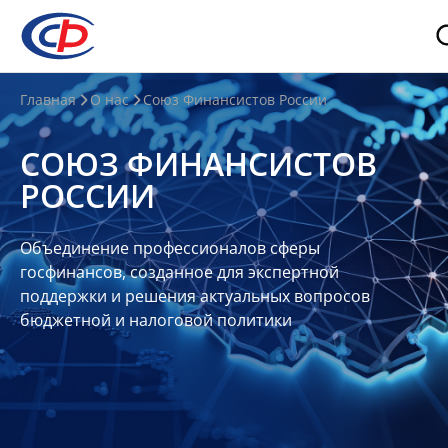
О
Главная
О нас
Союз Финансистов России
нас
СОЮЗ ФИНАНСИСТОВ
О
РОССИИ
СФР
Совет
Объединение профессионалов сферы
Союза
госфинансов, созданное для экспертной
Участники
поддержки и решения актуальных вопросов
бюджетной и налоговой политики
Планы
и
отчеты
Контакты