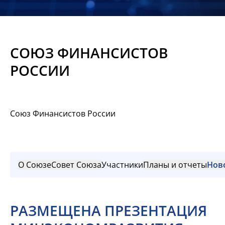
Новости
Мероприятия
СОЮЗ ФИНАНСИСТОВ
Материалы
РОССИИ
Обмен
опытом
Союз Финансистов России
Вступить
О Союзе
Совет Союза
Участники
Планы и отчеты
Нов
РАЗМЕЩЕНА ПРЕЗЕНТАЦИЯ