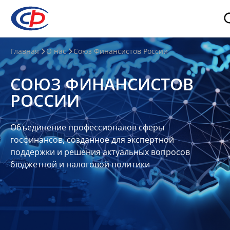
О
Главная
О нас
Союз Финансистов России
нас
СОЮЗ ФИНАНСИСТОВ
О
РОССИИ
СФР
Совет
Объединение профессионалов сферы
Союза
госфинансов, созданное для экспертной
Участники
поддержки и решения актуальных вопросов
бюджетной и налоговой политики
Планы
и
отчеты
Контакты