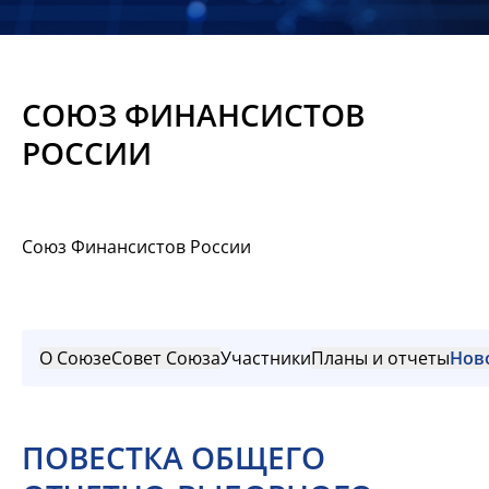
Новости
Мероприятия
СОЮЗ ФИНАНСИСТОВ
Материалы
РОССИИ
Обмен
опытом
Союз Финансистов России
Вступить
О Союзе
Совет Союза
Участники
Планы и отчеты
Нов
ПОВЕСТКА ОБЩЕГО