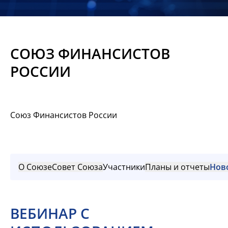
Новости
Мероприятия
СОЮЗ ФИНАНСИСТОВ
Материалы
РОССИИ
Обмен
опытом
Союз Финансистов России
Вступить
О Союзе
Совет Союза
Участники
Планы и отчеты
Нов
ВЕБИНАР С