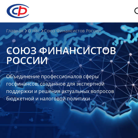
О
Главная
О нас
Союз Финансистов России
нас
СОЮЗ ФИНАНСИСТОВ
О
РОССИИ
СФР
Совет
Объединение профессионалов сферы
Союза
госфинансов, созданное для экспертной
Участники
поддержки и решения актуальных вопросов
бюджетной и налоговой политики
Планы
и
отчеты
Контакты