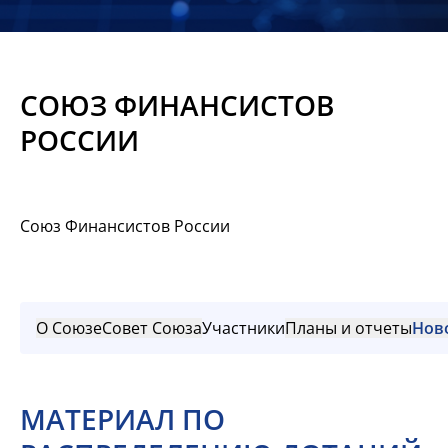
Новости
Мероприятия
СОЮЗ ФИНАНСИСТОВ
Материалы
РОССИИ
Обмен
опытом
Союз Финансистов России
Вступить
О Союзе
Совет Союза
Участники
Планы и отчеты
Нов
МАТЕРИАЛ ПО