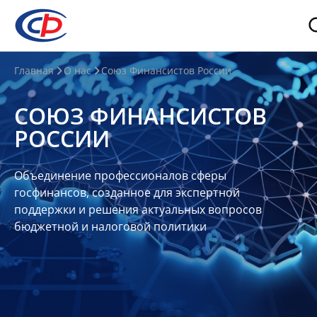
О
Главная
О нас
Союз Финансистов России
нас
СОЮЗ ФИНАНСИСТОВ
О
РОССИИ
СФР
Совет
Объединение профессионалов сферы
Союза
госфинансов, созданное для экспертной
Участники
поддержки и решения актуальных вопросов
бюджетной и налоговой политики
Планы
и
отчеты
Контакты