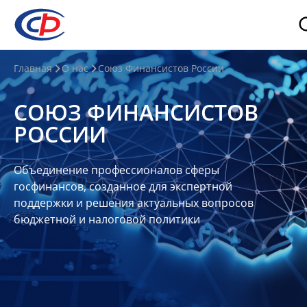
О
Главная
О нас
Союз Финансистов России
нас
СОЮЗ ФИНАНСИСТОВ
О
РОССИИ
СФР
Совет
Объединение профессионалов сферы
Союза
госфинансов, созданное для экспертной
Участники
поддержки и решения актуальных вопросов
бюджетной и налоговой политики
Планы
и
отчеты
Контакты