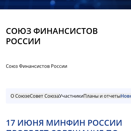
Новости
Мероприятия
СОЮЗ ФИНАНСИСТОВ
Материалы
РОССИИ
Обмен
опытом
Союз Финансистов России
Вступить
О Союзе
Совет Союза
Участники
Планы и отчеты
Нов
17 ИЮНЯ МИНФИН РОССИИ