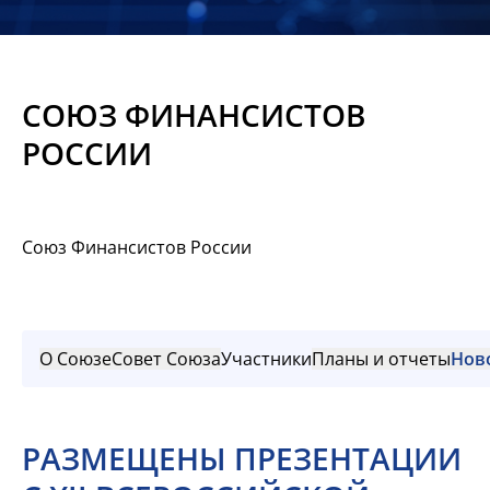
Новости
Мероприятия
СОЮЗ ФИНАНСИСТОВ
Материалы
РОССИИ
Обмен
опытом
Союз Финансистов России
Вступить
О Союзе
Совет Союза
Участники
Планы и отчеты
Нов
РАЗМЕЩЕНЫ ПРЕЗЕНТАЦИИ