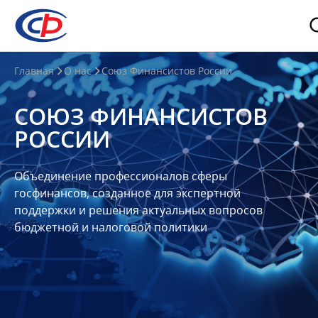
О
Главная
О нас
Союз Финансистов России
нас
СОЮЗ ФИНАНСИСТОВ
О
РОССИИ
СФР
Совет
Объединение профессионалов сферы
Союза
госфинансов, созданное для экспертной
Участники
поддержки и решения актуальных вопросов
бюджетной и налоговой политики
Планы
и
отчеты
Контакты