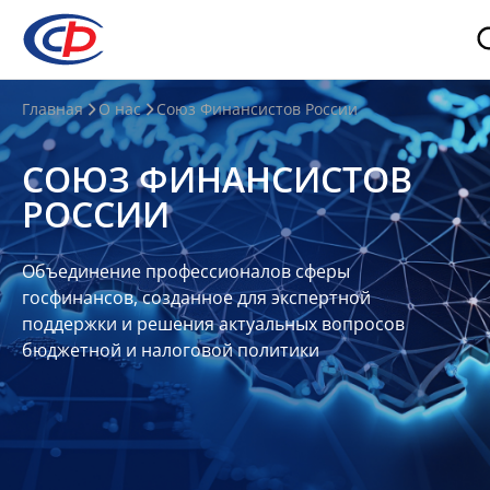
О
Главная
О нас
Союз Финансистов России
нас
СОЮЗ ФИНАНСИСТОВ
О
РОССИИ
СФР
Совет
Объединение профессионалов сферы
Союза
госфинансов, созданное для экспертной
Участники
поддержки и решения актуальных вопросов
бюджетной и налоговой политики
Планы
и
отчеты
Контакты