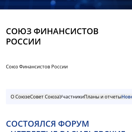
Новости
Мероприятия
СОЮЗ ФИНАНСИСТОВ
Материалы
РОССИИ
Обмен
опытом
Союз Финансистов России
Вступить
О Союзе
Совет Союза
Участники
Планы и отчеты
Нов
СОСТОЯЛСЯ ФОРУМ