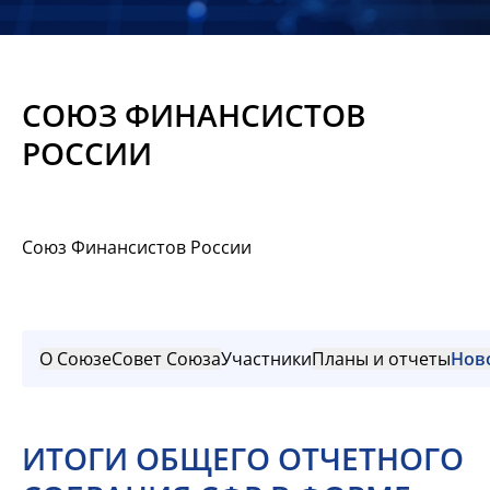
Новости
Мероприятия
СОЮЗ ФИНАНСИСТОВ
Материалы
РОССИИ
Обмен
опытом
Союз Финансистов России
Вступить
О Союзе
Совет Союза
Участники
Планы и отчеты
Нов
ИТОГИ ОБЩЕГО ОТЧЕТНОГО