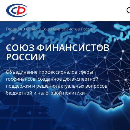
О
Главная
О нас
Союз Финансистов России
нас
СОЮЗ ФИНАНСИСТОВ
О
РОССИИ
СФР
Совет
Объединение профессионалов сферы
Союза
госфинансов, созданное для экспертной
Участники
поддержки и решения актуальных вопросов
бюджетной и налоговой политики
Планы
и
отчеты
Контакты