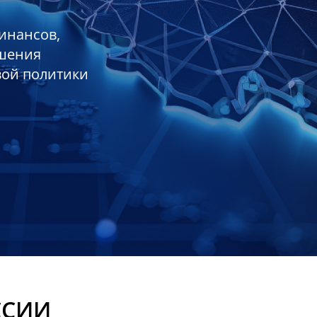
инансов,
ешения
вой политики
ССИИ