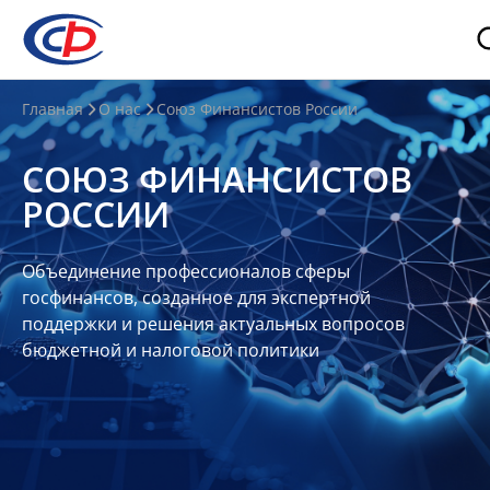
О
Главная
О нас
Союз Финансистов России
нас
СОЮЗ ФИНАНСИСТОВ
О
РОССИИ
СФР
Совет
Объединение профессионалов сферы
Союза
госфинансов, созданное для экспертной
Участники
поддержки и решения актуальных вопросов
бюджетной и налоговой политики
Планы
и
отчеты
Контакты