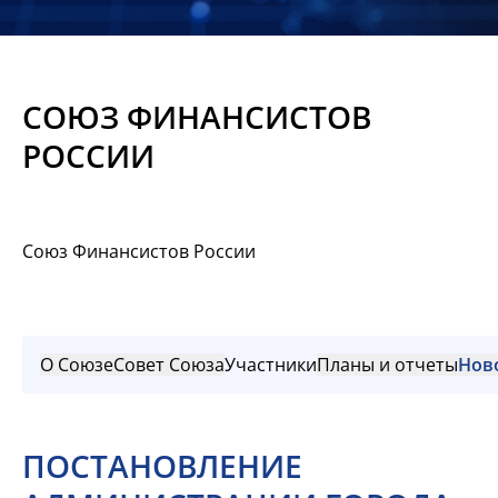
Новости
Мероприятия
СОЮЗ ФИНАНСИСТОВ
Материалы
РОССИИ
Обмен
опытом
Союз Финансистов России
Вступить
О Союзе
Совет Союза
Участники
Планы и отчеты
Нов
ПОСТАНОВЛЕНИЕ