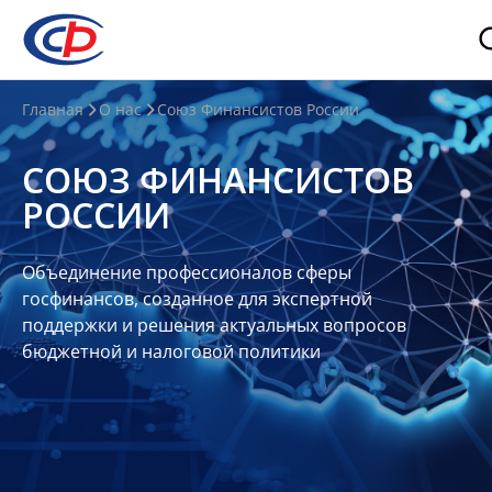
О
Главная
О нас
Союз Финансистов России
нас
СОЮЗ ФИНАНСИСТОВ
О
РОССИИ
СФР
Совет
Объединение профессионалов сферы
Союза
госфинансов, созданное для экспертной
Участники
поддержки и решения актуальных вопросов
бюджетной и налоговой политики
Планы
и
отчеты
Контакты