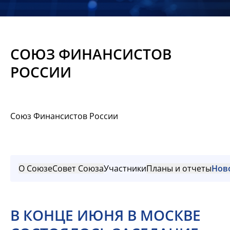
Новости
Мероприятия
СОЮЗ ФИНАНСИСТОВ
Материалы
РОССИИ
Обмен
опытом
Союз Финансистов России
Вступить
О Союзе
Совет Союза
Участники
Планы и отчеты
Нов
В КОНЦЕ ИЮНЯ В МОСКВЕ