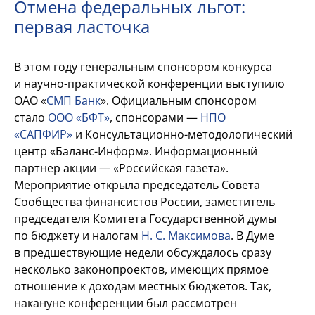
Отмена федеральных льгот:
первая ласточка
В
этом году генеральным спонсором конкурса
и
научно-практической конференции выступило
ОАО «
СМП Банк
». Официальным спонсором
стало
ООО «БФТ»
, спонсорами
—
НПО
«САПФИР»
и
Консультационно-методологический
центр «Баланс-Информ». Информационный
партнер акции
— «Российская газета».
Мероприятие открыла председатель Совета
Сообщества финансистов России, заместитель
председателя Комитета Государственной думы
по
бюджету и
налогам
Н.
С.
Максимова
. В
Думе
в
предшествующие недели обсуждалось сразу
несколько законопроектов, имеющих прямое
отношение к
доходам местных бюджетов. Так,
накануне конференции был рассмотрен