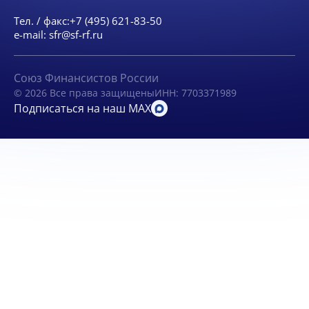
Тел. / факс:
+7 (495) 621-83-50
e-mail:
sfr@sf-rf.ru
Союз Финансистов России
© 2026 Все права защищены
ИНН: 7703371989
Подписаться на наш MAX