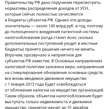
Правительству РФ
дано поручение пересмотреть
нормативы распределения доходов от
УСН,
которые сейчас полностью зачисляются
в
бюджеты субъектов РФ. Однако эти доходы
значительны
— около 140 млрд руб.
в
год, поэтому
до
полноценного внедрения патентной системы
налогообложения (когда станет ясно, сколько
дополнительных поступлений уходит в
местные
бюджеты) принято решение ничего не
менять.
Впрочем, прозвучало и
неприятное для
субъектов
РФ известие. В
Основных направлениях
налоговой политики заложена мера, направленная
на
стимулирование обновления основных средств:
все вновь вводимое движимое имущество
с
1
января 2013 года будет освобождаться
от
обложения налогом на
имущество организаций.
Таким образом, объектом налогообложения будет
выступать только недвижимость и
движимое
имущество, принятое на
учет до
31
декабря