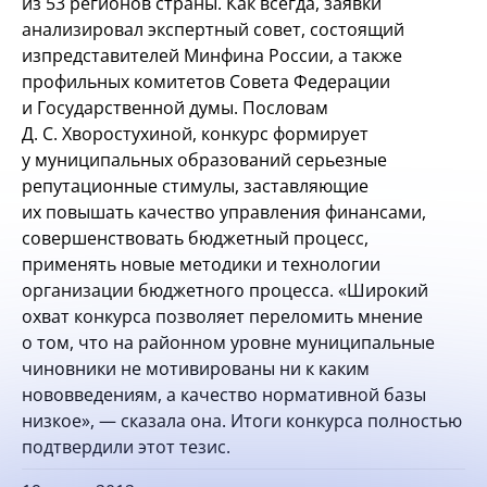
из
53
регионов страны. Как всегда, заявки
анализировал экспертный совет, состоящий
из
представителей Минфина России, а
также
профильных комитетов Совета Федерации
и
Государственной думы. По
словам
Д.
С.
Хворостухиной, конкурс формирует
у
муниципальных образований серьезные
репутационные стимулы, заставляющие
их
повышать качество управления финансами,
совершенствовать бюджетный процесс,
применять новые методики и
технологии
организации бюджетного процесса. «Широкий
охват конкурса позволяет переломить мнение
о
том, что на
районном уровне муниципальные
чиновники не
мотивированы ни
к
каким
нововведениям, а
качество нормативной базы
низкое»,
— сказала она. Итоги конкурса полностью
подтвердили этот тезис.