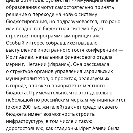
цикла 2014
года. Субъекты РФ
и
муниципальные
образования смогут самостоятельно принять
решение о
переходе на
новую систему
бюджетирования, но
подразумевается, что рано
или поздно вся бюджетная система будет
строиться по
программным принципам.
Особый интерес собравшихся вызвало
выступление иностранного гостя конференции
—
Ирит Авиви, начальника финансового отдела
мэрии
г. Нетании (Израиль). Она рассказала
о
структуре органов управления израильских
муниципалитетов, о
проектах, реализуемых
в
городе, а
также о
приоритетах местного
бюджета. Примечательно, что этот довольно
небольшой по
российским меркам муниципалитет
(около 200
тыс. жителей) за
счет средств своего
бюджета имеет возможность строить
инфраструктуру, в
том числе и
такую
дорогостоящую, как стадионы. Ирит Авиви была