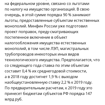
на
федеральном уровне, связано со
льготами
по
налогу на
имущество организаций. В
свою
очередь, в
этой сумме порядка 90
% занимают
льготы, предоставленные субъектам естественных
монополий. Минфин России уже подготовил
проект поправок, преду
-
сматривающих
постепенное включение в
объект
налогообложения имущества естественных
монополий, в
том числе ЛЭП, магистральных
трубопроводов и
некоторых иных видов
технологического имущества. Предполагается, что
со
следующего года ставка по
этим объектам
составит 0,4
% их
среднегодовой стоимости,
а
в
2018 году достигнет 1,9
% с
выходом
на
общеустановленную ставку 2,2
% к
2019
году.
По
предварительным расчетам, к
2019 году это
принесет бюджетам субъектов
РФ порядка 147
млрд руб.