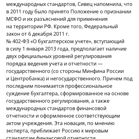
международных стандартов, Сивец напомнила, что
в
2011 году было принято Положение о
признании
МСФО и
их
разъяснений для применения
на
территории РФ. Кроме того, Федеральный
закон от
6
декабря 2011
г.
№
402-ФЗ
«О
бухгалтерском учете», вступающий
в
силу 1
января 2013
года, предполагает наличие
двух официальных уровней регулирования
порядка ведения учета и
отчетности
—
государственного (со
стороны Минфина России
и
Центробанка) и
негосударственного. Причем под
последним понимается профессиональное
суждение бухгалтера, сформированное на
основе
государственного регулирования, а
также
международных стандартов финансовой
отчетности и
оформленное соответствующим
актом учреждения. Эта новация, по
мнению
эксперта, приближает Россию к
мировым
стандартам финансовой отчетности.