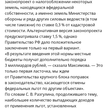
законопроект о
налогообложении некоторых
земель, находящихся в
федеральной
собственности, а
именно земель Министерства
обороны и
ряда других силовых ведомств (в
том
числе таможни) по
ставке 0,3
% от
кадастровой
стоимости. Альтернативная версия законопроекта
предусматривала ставку 1,5
%, однако
Правительство РФ
дало положительное
заключение только на
первый вариант.
«В
результате введения этой нормы местные
бюджеты получат дополнительно порядка
3
миллиардов рублей,
— сказала Максимова. —
Это
только первая ласточка, мы
ждем
от
Правительства крупного блока поправок
в
законодательство, касающегося отмены
федеральных льгот по
другим объектам».
По
словам С.
В.
Разгулина, продолжившего тему,
наибольшее количество выпадающих доходов
от
применения льгот, установленных