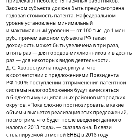
привлекают не
более 15
наемных работников.
Законом субъекта должна быть преду
-
смотрена
годовая стоимость патента. На
федеральном
уровне установлены минимальный
и
максимальный уровени
— от
100
тыс.
до
1
млн
руб., причем законом субъекта
РФ такая
доходность может быть увеличена в
три раза,
в
пять раз
— для городов-миллионников и
в
десять
раз
— для некоторых видов деятельности.
Д.
С.
Хворостухина подчеркнула, что
в
соответствии с
предложениями Президента
РФ
100
% поступлений от
применения патентной
системы налогообложения будут зачисляться
в
бюджеты муниципальных районов и
городских
округов. «Пока сложно прогнозировать, в
какие
объемы выльется реализация этих предложений,
посмотрим, что будет после введения данного
налога с
2013
года»,
— сказала она. В
связи
с
планируемой отменой ЕНВД в
2018 году