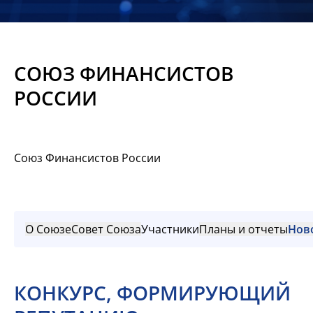
Новости
Мероприятия
СОЮЗ ФИНАНСИСТОВ
Материалы
РОССИИ
Обмен
опытом
Союз Финансистов России
Вступить
О Союзе
Совет Союза
Участники
Планы и отчеты
Нов
КОНКУРС, ФОРМИРУЮЩИЙ