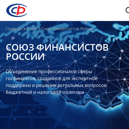
О
Главная
О нас
Союз Финансистов России
нас
СОЮЗ ФИНАНСИСТОВ
О
РОССИИ
СФР
Совет
Объединение профессионалов сферы
Союза
госфинансов, созданное для экспертной
Участники
поддержки и решения актуальных вопросов
бюджетной и налоговой политики
Планы
и
отчеты
Контакты