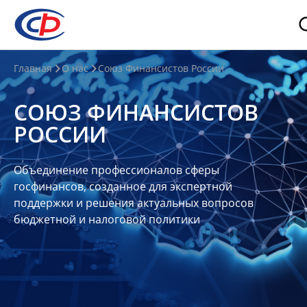
О
Главная
О нас
Союз Финансистов России
нас
СОЮЗ ФИНАНСИСТОВ
О
РОССИИ
СФР
Совет
Объединение профессионалов сферы
Союза
госфинансов, созданное для экспертной
Участники
поддержки и решения актуальных вопросов
бюджетной и налоговой политики
Планы
и
отчеты
Контакты