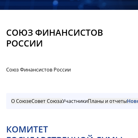
Новости
Мероприятия
СОЮЗ ФИНАНСИСТОВ
Материалы
РОССИИ
Обмен
опытом
Союз Финансистов России
Вступить
О Союзе
Совет Союза
Участники
Планы и отчеты
Нов
КОМИТЕТ