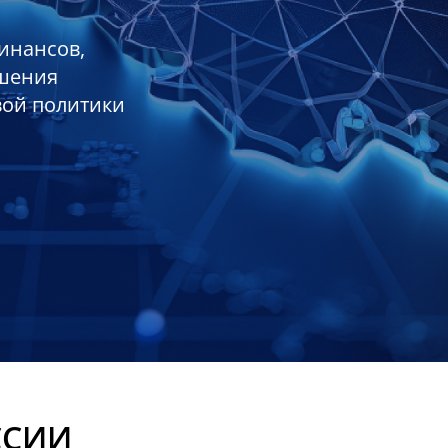
инансов,
ешения
вой политики
ССИИ