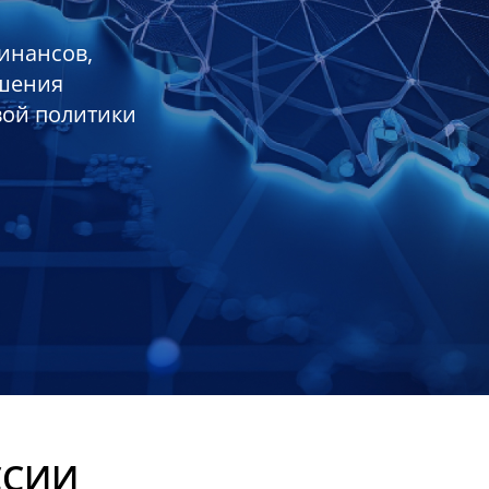
инансов,
ешения
вой политики
ССИИ