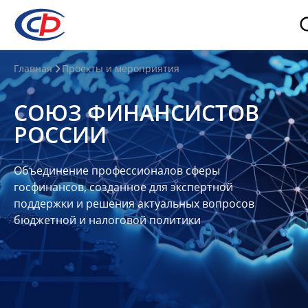
О
Главная
Проекты и мероприятия
нас
СОЮЗ ФИНАНСИСТОВ
О
РОССИИ
СФР
Совет
Объединение профессионалов сферы
Союза
госфинансов, созданное для экспертной
Участники
поддержки и решения актуальных вопросов
бюджетной и налоговой политики
Планы
и
отчеты
Контакты