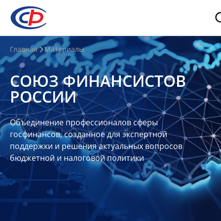
О
Главная
Материалы
нас
СОЮЗ ФИНАНСИСТОВ
О
РОССИИ
СФР
Совет
Объединение профессионалов сферы
Союза
госфинансов, созданное для экспертной
Участники
поддержки и решения актуальных вопросов
бюджетной и налоговой политики
Планы
и
отчеты
Контакты