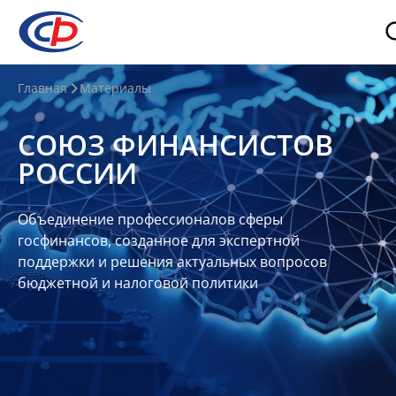
О
Главная
Материалы
нас
СОЮЗ ФИНАНСИСТОВ
О
РОССИИ
СФР
Совет
Объединение профессионалов сферы
Союза
госфинансов, созданное для экспертной
Участники
поддержки и решения актуальных вопросов
бюджетной и налоговой политики
Планы
и
отчеты
Контакты