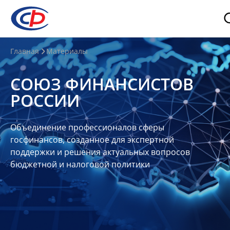
О
Главная
Материалы
нас
СОЮЗ ФИНАНСИСТОВ
О
РОССИИ
СФР
Совет
Объединение профессионалов сферы
Союза
госфинансов, созданное для экспертной
Участники
поддержки и решения актуальных вопросов
бюджетной и налоговой политики
Планы
и
отчеты
Контакты