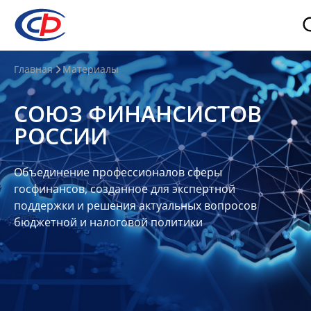
О
Главная
Материалы
нас
СОЮЗ ФИНАНСИСТОВ
О
РОССИИ
СФР
Совет
Объединение профессионалов сферы
Союза
госфинансов, созданное для экспертной
Участники
поддержки и решения актуальных вопросов
бюджетной и налоговой политики
Планы
и
отчеты
Контакты