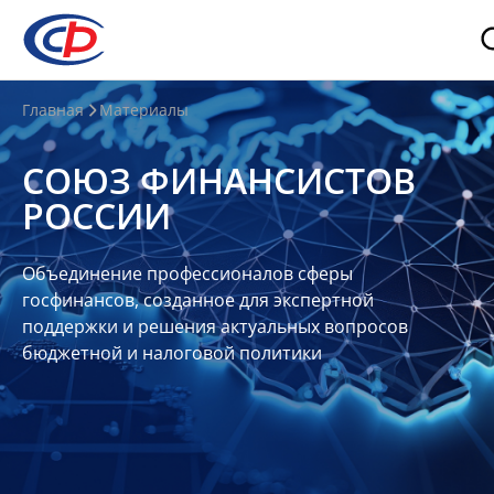
О
Главная
Материалы
нас
СОЮЗ ФИНАНСИСТОВ
О
РОССИИ
СФР
Совет
Объединение профессионалов сферы
Союза
госфинансов, созданное для экспертной
Участники
поддержки и решения актуальных вопросов
бюджетной и налоговой политики
Планы
и
отчеты
Контакты