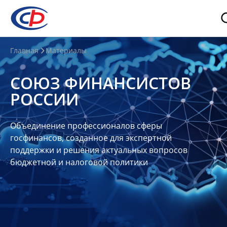
О
Главная
Материалы
нас
СОЮЗ ФИНАНСИСТОВ
О
РОССИИ
СФР
Совет
Объединение профессионалов сферы
Союза
госфинансов, созданное для экспертной
Участники
поддержки и решения актуальных вопросов
бюджетной и налоговой политики
Планы
и
отчеты
Контакты