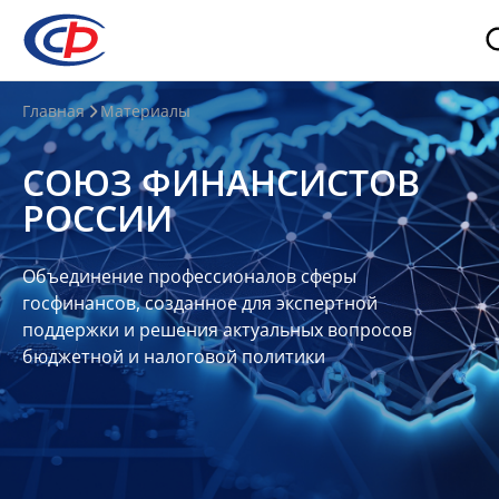
О
Главная
Материалы
нас
СОЮЗ ФИНАНСИСТОВ
О
РОССИИ
СФР
Совет
Объединение профессионалов сферы
Союза
госфинансов, созданное для экспертной
Участники
поддержки и решения актуальных вопросов
бюджетной и налоговой политики
Планы
и
отчеты
Контакты