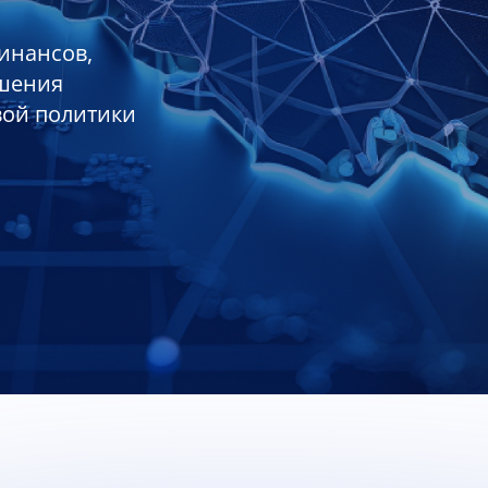
инансов,
ешения
вой политики