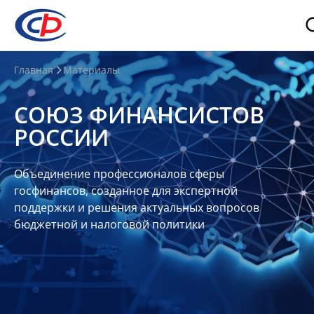
О
Главная
Материалы
нас
СОЮЗ ФИНАНСИСТОВ
О
РОССИИ
СФР
Совет
Объединение профессионалов сферы
Союза
госфинансов, созданное для экспертной
Участники
поддержки и решения актуальных вопросов
бюджетной и налоговой политики
Планы
и
отчеты
Контакты