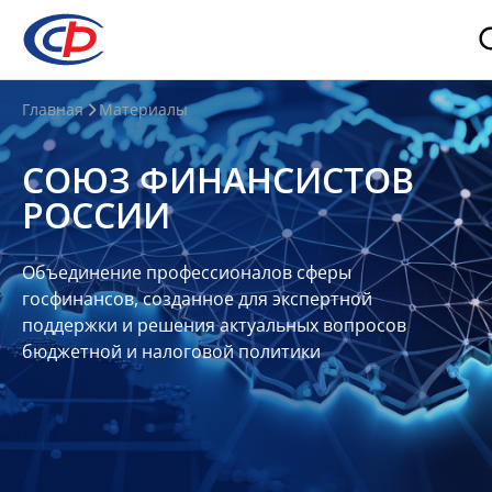
О
Главная
Материалы
нас
СОЮЗ ФИНАНСИСТОВ
О
РОССИИ
СФР
Совет
Объединение профессионалов сферы
Союза
госфинансов, созданное для экспертной
Участники
поддержки и решения актуальных вопросов
бюджетной и налоговой политики
Планы
и
отчеты
Контакты