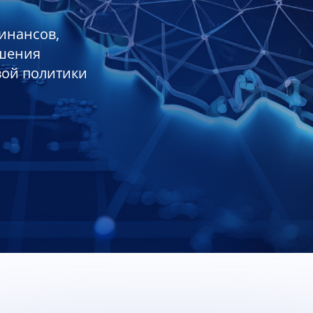
инансов,
ешения
вой политики