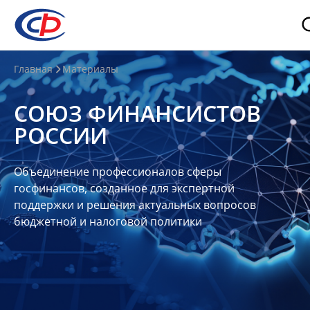
О
Главная
Материалы
нас
СОЮЗ ФИНАНСИСТОВ
О
РОССИИ
СФР
Совет
Объединение профессионалов сферы
Союза
госфинансов, созданное для экспертной
Участники
поддержки и решения актуальных вопросов
бюджетной и налоговой политики
Планы
и
отчеты
Контакты